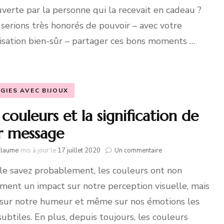
verte par la personne qui la recevait en cadeau ?
serions très honorés de pouvoir – avec votre
isation bien-sûr – partager ces bons moments …
GIES AVEC BIJOUX
 couleurs et la signification de
r message
sur
llaume
mis à jour le
17 juillet 2020
Un commentaire
Les
le savez probablement, les couleurs ont non
couleurs
et
ment un impact sur notre perception visuelle, mais
la
signification
 sur notre humeur et même sur nos émotions les
de
subtiles. En plus, depuis toujours, les couleurs
leur