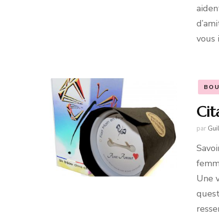
aiden
d’ami
vous 
BOU
Cit
par
Gui
Savoi
femme
Une v
quest
resse