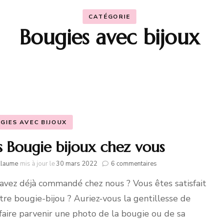
 Envol de Cœurs
CATÉGORIE
 Explosion de Couleurs
Bougies avec bijoux
 Anniversaire &
nfettis
GIES AVEC BIJOUX
 Bougie bijoux chez vous
sur
llaume
mis à jour le
30 mars 2022
6 commentaires
Nos
avez déjà commandé chez nous ? Vous êtes satisfait
Bougie
bijoux
tre bougie-bijou ? Auriez-vous la gentillesse de
chez
vous
faire parvenir une photo de la bougie ou de sa