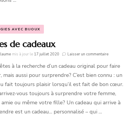
sons …
GIES AVEC BIJOUX
es de cadeaux
sur
llaume
mis à jour le
17 juillet 2020
Laisser un commentaire
Idées
êtes à la recherche d’un cadeau original pour faire
de
cadeaux
ir, mais aussi pour surprendre? C’est bien connu : un
u fait toujours plaisir lorsqu’il est fait de bon cœur.
arrivez-vous toujours à surprendre votre femme,
 amie ou même votre fille? Un cadeau qui arrive à
endre est un cadeau… personnalisé – qui …