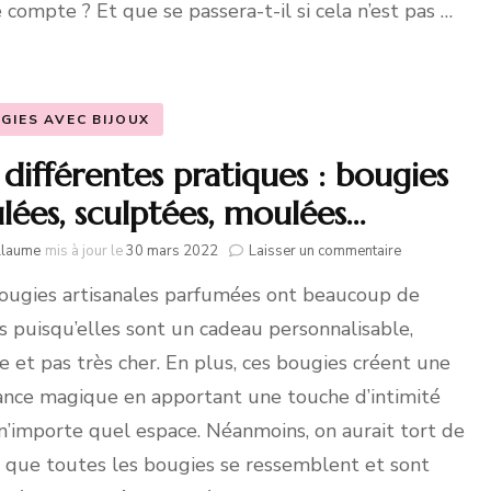
 compte ? Et que se passera-t-il si cela n’est pas …
GIES AVEC BIJOUX
 différentes pratiques : bougies
lées, sculptées, moulées…
sur
llaume
mis à jour le
30 mars 2022
Laisser un commentaire
Les
ougies artisanales parfumées ont beaucoup de
différentes
pratiques :
s puisqu’elles sont un cadeau personnalisable,
bougies
coulées,
e et pas très cher. En plus, ces bougies créent une
sculptées,
nce magique en apportant une touche d’intimité
moulées…
n’importe quel espace. Néanmoins, on aurait tort de
e que toutes les bougies se ressemblent et sont