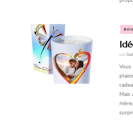
propo
BOU
Idé
par
Gui
Vous 
plais
cadea
Mais 
mère,
surpr