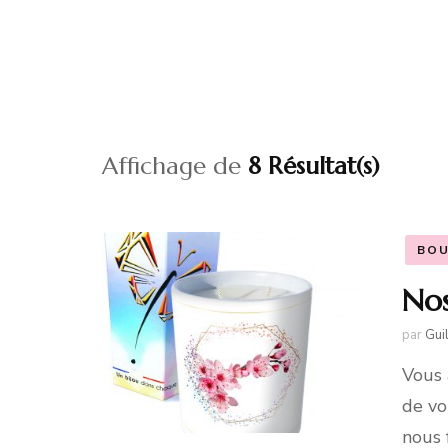
BB
BB
BB
Co
Affichage de
8 Résultat(s)
BOU
Nos
par
Gui
Vous 
de vo
nous 