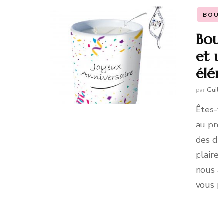
BOU
Bou
et 
él
par
Gui
Êtes-
au pr
des dé
plair
nous 
vous 