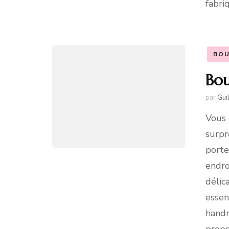
fabri
BOU
Bou
par
Gui
Vous 
surpr
porte
endro
délic
essen
handm