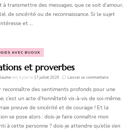
message
t à transmettre des messages, que ce soit d’amour,
tié, de sincérité ou de reconnaissance. Si le sujet
intéresse et …
GIES AVEC BIJOUX
ations et proverbes
sur
llaume
mis à jour le
17 juillet 2020
Laisser un commentaire
Citations
r reconnaître des sentiments profonds pour une
et
proverbes
, c’est un acte d’honnêteté vis-à-vis de soi-même.
raie preuve de sincérité et de courage ! Et la
ion se pose alors : dois-je faire connaître mon
nti à cette personne ? dois-je attendre qu’elle s’en