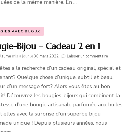
quées de la même manière. En …
GIES AVEC BIJOUX
gie-Bijou – Cadeau 2 en 1
sur
llaume
mis à jour le
30 mars 2022
Laisser un commentaire
Bougie-
êtes à la recherche d’un cadeau original, spécial et
Bijou
–
enant? Quelque chose d’unique, subtil et beau,
Cadeau
2
ur d’un message fort? Alors vous êtes au bon
en
it! Découvrez les bougies-bijoux qui combinent la
1
atesse d’une bougie artisanale parfumée aux huiles
tielles avec la surprise d’un superbe bijou
ade unique ! Depuis plusieurs années, nous