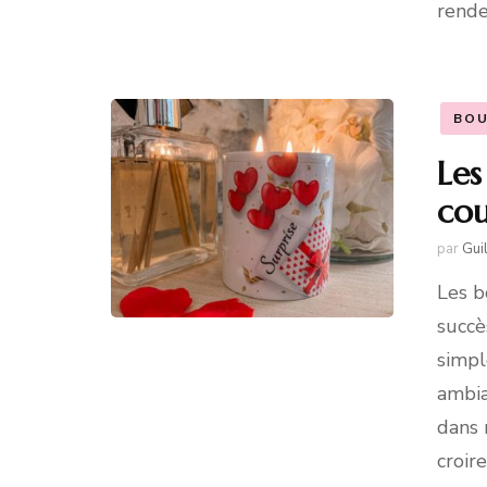
rende
BOU
Les
cou
par
Gui
Les b
succè
simpl
ambia
dans 
croir