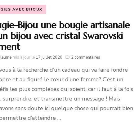
GIES AVEC BIJOUX
gie-Bijou une bougie artisanale
un bijou avec cristal Swarovski
ément
sur
llaume
mis à jour le
17 juillet 2020
2 commentaires
Bougie-
vous à la recherche d’un cadeau qui va faire fondre
Bijou
une
opre et au figuré le cœur d’une femme? C’est un
bougie
artisanale
fis les plus complexes qui soient, car il faut à la fois
et
e, surprendre, et transmettre un message ! Mais
un
bijou
avons sans doute ici quelque chose qui pourrait bien
avec
permettre d’atteindre …
cristal
Swarovski
élément